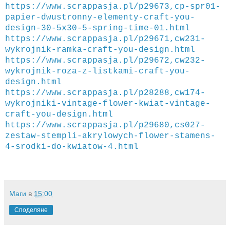
https://www.scrappasja.pl/p29673,cp-spr01-
papier-dwustronny-elementy-craft-you-
design-30-5x30-5-spring-time-01.html
https://www.scrappasja.pl/p29671,cw231-
wykrojnik-ramka-craft-you-design.html
https://www.scrappasja.pl/p29672,cw232-
wykrojnik-roza-z-listkami-craft-you-
design.html
https://www.scrappasja.pl/p28288,cw174-
wykrojniki-vintage-flower-kwiat-vintage-
craft-you-design.html
https://www.scrappasja.pl/p29680,cs027-
zestaw-stempli-akrylowych-flower-stamens-
4-srodki-do-kwiatow-4.html
Маги
в
15:00
Споделяне